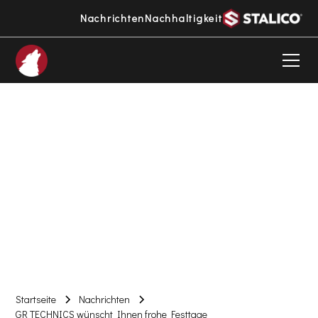
Nachrichten
Nachhaltigkeit
Pressemitteilung
In unserem Blog informieren wir Sie über unsere
Aktivitäten
,
Trends
und
ökologischen Entwicklungen
im
Bereich der mobilen Beleuchtung und
Kameraüberwachung. Lassen Sie sich schon jetzt
inspirieren.
Startseite
Nachrichten
GR TECHNICS wünscht Ihnen frohe Festtage