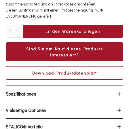
zusammenschalten und an 1 Steckdose anschließen.
Dieser Lichtmast wird mit einer Prüfbescheinigung NEN-
EN50110/NEN3140 geliefert.
Sind Sie am Kauf dieses Produkts
interessiert?
Download Produktdatenblatt
Spezifikationen
Gesamtverbrauch : 300 / 600 Watt
Vielseitige Optionen
Anschluss an 230-V-Netz oder Generator möglich
pro 6 Stück koppelbar
Eine Überwachungskamera in Kombination mit einer
STALICO® Vorteile
Gewicht: 420 kg
Leuchteinheit sorgt für 360° Sicherheit, Tag und Nacht.