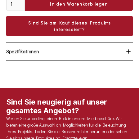
Sind Sie am Kauf dieses Produkts
interessiert?
Spezifikationen
3 VERSCHIEDENE TYPEN
TYP 5000: 40KWH
SOLARANSCHLUSS: MAX. 4800 WP
LEISTUNG: 15KVA / 12KW
EINGANG: 63A 5P / 16A 3P
LADESTROM: 210A
Sind Sie neugierig auf unser
‍TYP
10000: 40KWH‍
gesamtes Angebot?
SOLARANSCHLUSS: MAX. 4800 WP
Werfen Sie unbedingt einen Blick in unsere Mietbroschüre. Wir
LEISTUNG: 30KVA / 24KW
bieten eine große Auswahl an Möglichkeiten für die Beleuchtung
EINGANG: 125A 5P / 16A 3P
Ihres Projekts. Laden Sie die Broschüre hier herunter oder sehen
LADESTROM: 420A
Sie sich unsere Produkte und Ersatzteile an.