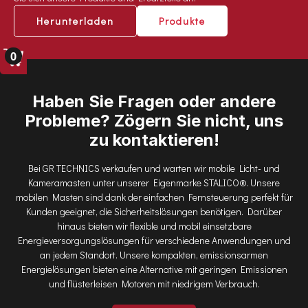
TYP 10000: 57KWH
Herunterladen
Produkte
SOLARANSCHLUSS: MAX. 4800 WP
LEISTUNG: 30KVA / 24KW
0
EINGANG: 125A 5P / 16A 3P
LADESTROM: 420A
Haben Sie Fragen oder andere
Probleme? Zögern Sie nicht, uns
zu kontaktieren!
Bei GR TECHNICS verkaufen und warten wir mobile Licht- und
Kameramasten unter unserer Eigenmarke STALICO®. Unsere
mobilen Masten sind dank der einfachen Fernsteuerung perfekt für
Kunden geeignet, die Sicherheitslösungen benötigen. Darüber
hinaus bieten wir flexible und mobil einsetzbare
Energieversorgungslösungen für verschiedene Anwendungen und
an jedem Standort. Unsere kompakten, emissionsarmen
Energielösungen bieten eine Alternative mit geringen Emissionen
und flüsterleisen Motoren mit niedrigem Verbrauch.