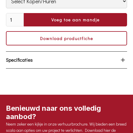
Download productfiche
Specificaties
Lichtopbrengst: >32.000 lumen uit armatuur
Optimale koeling, lange levensduur: > 50.000 branduren
Verschillende stralingshoeken
Armatuur: volledig IP65
Bruikbaar in omgevingstemperatuur: tussen -40°C en 60°C
Benieuwd naar ons volledig
aanbod?
Neem zeker een kijkje in onze verhuurbrochure. Wij bieden een breed
scala aan opties om uw project te verlichten. Download hier de