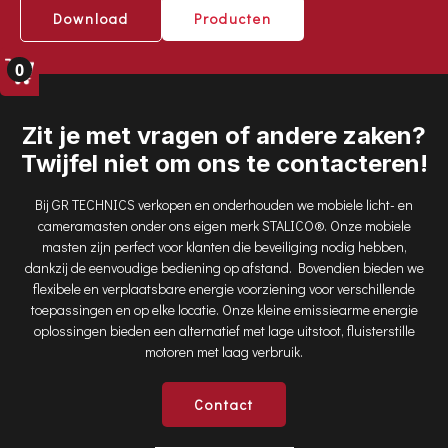
Performante interne dieselgenerator
Download
Producten
4 krachtige 350W LED LIGHT met bol-lens
Koppelbaar met onze STALICO standaard lichtmast
0
Powered by Atlas Copco
Ral kleur 9001 crème wit
Zit je met vragen of andere zaken?
Batterijschakelaar
Twijfel niet om ons te contacteren!
Bij GR TECHNICS verkopen en onderhouden we mobiele licht- en
cameramasten onder ons eigen merk STALICO®. Onze mobiele
masten zijn perfect voor klanten die beveiliging nodig hebben,
dankzij de eenvoudige bediening op afstand. Bovendien bieden we
flexibele en verplaatsbare energie voorziening voor verschillende
toepassingen en op elke locatie. Onze kleine emissiearme energie
oplossingen bieden een alternatief met lage uitstoot, fluisterstille
motoren met laag verbruik.
Contact