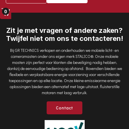
OUTPUT: 30KVA / 24KW
0
INPUT: 125A 5P / 16A 3P
LAADSTROOM: 420A
Zit je met vragen of andere zaken?
Twijfel niet om ons te contacteren!
Bij GR TECHNICS verkopen en onderhouden we mobiele licht- en
cameramasten onder ons eigen merk STALICO®. Onze mobiele
masten zijn perfect voor klanten die beveiliging nodig hebben,
dankzij de eenvoudige bediening op afstand. Bovendien bieden we
flexibele en verplaatsbare energie voorziening voor verschillende
toepassingen en op elke locatie. Onze kleine emissiearme energie
oplossingen bieden een alternatief met lage uitstoot, fluisterstille
motoren met laag verbruik.
Contact