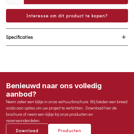
Interesse om dit product te kopen?
Specificaties
3 VERSCHILLENDE TYPES
TYPE 5000: 40KWH
SOLAR AANSLUITING: MAX. 4800 WP
OUTPUT: 15KVA / 12KW
INPUT: 63A 5P / 16A 3P
LAADSTROOM: 210A
Benieuwd naar ons volledig
TYPE 10000: 40KWH
aanbod?
SOLAR AANSLUITING: MAX. 4800 WP
Neem zeker een kijkje in onze verhuurbrochure. Wij bieden een breed
OUTPUT: 30KVA / 24KW
scala aan opties om uw project te verlichten. Download hier de
INPUT: 125A 5P / 16A 3P
brochure of neem een kijkje bij onze producten en
LAADSTROOM: 420A
reserveonderdelen.
TYPE 10000: 57KWH
Download
Producten
SOLAR AANSLUITING: MAX. 4800 WP