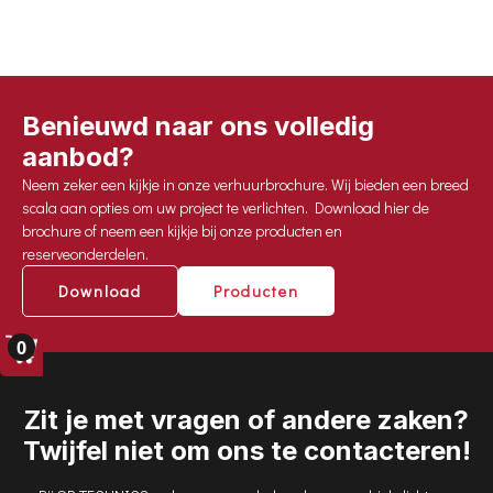
afmetingen uitgeschoven : 4,5m
Onderhoudsvrij
Robuust en duurzaam
Ip67
Benieuwd naar ons volledig
tss 15 en 420 Watt (dimbaar)
aanbod?
35 kg
60 000 lm
Neem zeker een kijkje in onze verhuurbrochure. Wij bieden een breed
scala aan opties om uw project te verlichten. Download hier de
temperaturen van -50 tot 50°C
brochure of neem een kijkje bij onze producten en
CEE of Schuko
reserveonderdelen.
Download
Producten
0
Zit je met vragen of andere zaken?
Twijfel niet om ons te contacteren!